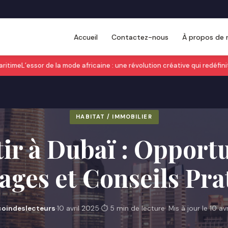
Accueil
Contactez-nous
À propos de 
time
L’essor de la mode africaine : une révolution créative qui redéfinit l
HABITAT / IMMOBILIER
tir à Dubaï : Opportu
ages et Conseils Pra
coindeslecteurs
·
10 avril 2025
·
⏱ 5 min de lecture
· Mis à jour le 10 av