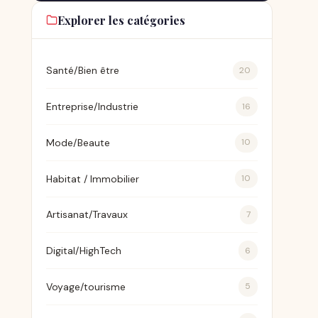
Explorer les catégories
Santé/Bien être
20
Entreprise/Industrie
16
Mode/Beaute
10
Habitat / Immobilier
10
Artisanat/Travaux
7
Digital/HighTech
6
Voyage/tourisme
5