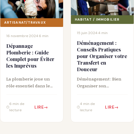
HABITAT / IMMOBILIER
ARTISANAT/TRAVAUX
15 juin 2024
·
4 min
16 novembre 2024
·
6 min
Déménagement :
Dépannage
Conseils Pratiques
Plomberie : Guide
pour Organiser votre
Complet pour Éviter
Transfert en
les Imprévus
Douceur
La plomberie joue un
Déménagement : Bien
rôle essentiel dans le
Organiser son
bon fonctionnement de
Changement de
nos habitations.
Résidence Le
6 min de
4 min de
Cependant, des
déménagement est une
LIRE
LIRE
lecture
lecture
problèmes peuvent
étape importante dans
survenir…
la vie de…