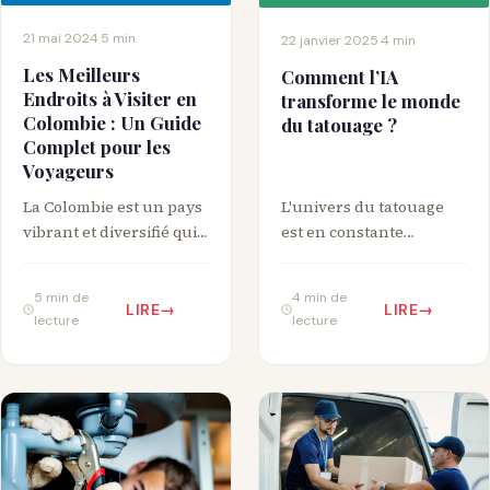
21 mai 2024
·
5 min
22 janvier 2025
·
4 min
Les Meilleurs
Comment l’IA
Endroits à Visiter en
transforme le monde
Colombie : Un Guide
du tatouage ?
Complet pour les
Voyageurs
La Colombie est un pays
L'univers du tatouage
vibrant et diversifié qui
est en constante
offre une myriade de
évolution. Alors que les
destinations fascinantes
techniques
5 min de
4 min de
pour tous les…
traditionnelles restent
LIRE
LIRE
lecture
lecture
intemporelles, les
avancées
technologiques,
notamment…