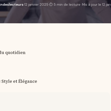
indeslecteurs
·
12 janvier 2025
·
⏱ 5 min de lecture
· Mis à jour le 12 j
 du quotidien
 Style et Élégance