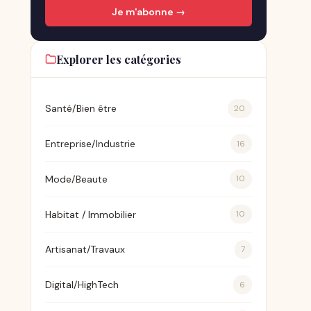
Je m'abonne →
Explorer les catégories
Santé/Bien être
20
Entreprise/Industrie
16
Mode/Beaute
10
Habitat / Immobilier
10
Artisanat/Travaux
7
Digital/HighTech
6