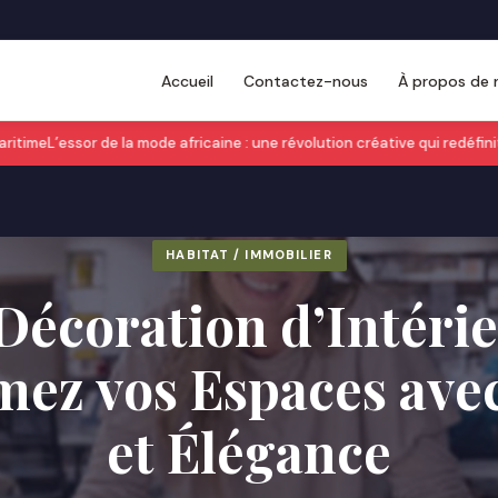
Accueil
Contactez-nous
À propos de 
time
L’essor de la mode africaine : une révolution créative qui redéfinit l
HABITAT / IMMOBILIER
Décoration d’Intérie
mez vos Espaces avec
et Élégance