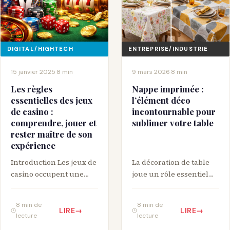
DIGITAL/HIGHTECH
ENTREPRISE/INDUSTRIE
15 janvier 2025
·
8 min
9 mars 2026
·
8 min
Les règles
Nappe imprimée :
essentielles des jeux
l’élément déco
de casino :
incontournable pour
comprendre, jouer et
sublimer votre table
rester maître de son
expérience
Introduction Les jeux de
La décoration de table
casino occupent une
joue un rôle essentiel
place particulière dans
dans l’ambiance d’un
l’univers du
repas. Qu’il s’agisse d’un
8 min de
8 min de
divertissement
déjeuner en famille,…
LIRE
LIRE
lecture
lecture
moderne. Qu’ils soient