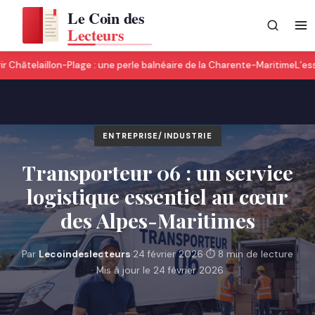
 Châtelaillon-Plage : une perle balnéaire de la Charente-Maritime
L’esso
ENTREPRISE/INDUSTRIE
Transporteur 06 : un service
logistique essentiel au cœur
des Alpes-Maritimes
Par
Lecoindeslecteurs
·
24 février 2026
·
⏱ 8 min de lecture
· Mis à jour le 24 février 2026